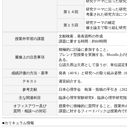
研究テーマに沿った研究
研究テーマに沿った研究
第１４回
考案された研究方法につ
研究テーマの確定
第１５回
修士論文で取り組む研究
文献検索，発表資料の作成
授業外学習の課題
課題に要する時間：約60時間
積極的に討論に参加すること。
ブレンド型授業を実施する。Moodle
履修上の注意事項
ある。
公認欠席は欠席として扱うが、単位認定
成績評価の方法・基準
発表（40％）と研究への取り組み姿勢（
テキスト
適宜紹介する。
参考文献
日本心理学会 執筆・投稿の手引き（202
主な関連科目
臨床心理学実験研究Ⅱ，臨床心理学研究指導
オフィスアワー及び
授業中に積極的に質問すること。授業外の
質問・相談への対応
課題に対するフィードバックは授業内で
■カリキュラム情報