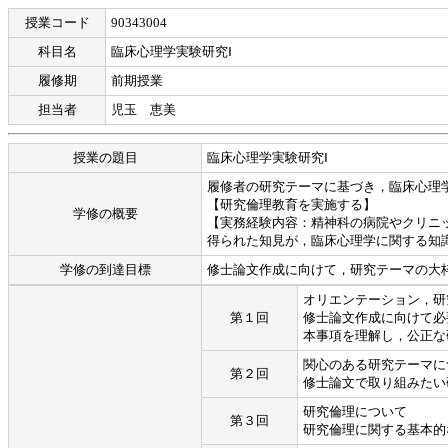
授業コード
90343004
科目名
臨床心理学実験研究Ⅰ
履修期
前期授業
担当者
児玉 恵美
授業の題目
臨床心理学実験研究Ⅰ
履修者の研究テーマに基づき，臨床心理
【研究倫理教育を実施する】
学修の概要
【実務経験内容：精神科の病院やクリニ
得られた知見が，臨床心理学に関する知
学修の到達目標
修士論文作成に向けて，研究テーマの大
オリエンテーション，研
第１回
修士論文作成に向けて必
本事項を理解し，公正な
関心のある研究テーマに
第２回
修士論文で取り組みたい
研究倫理について
第３回
研究倫理に関する基本的