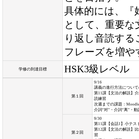
具体的には、『
として、重要な
り返し音読する
フレーズを増や
HSK3級レベル
学修の到達目標
9/16
講義の進行方法について
第11課【文法の解説】
第１回
読練習
次週までの課題：Moodl
介詞“对”・介詞“离”
9/30
第11課【会話1】小テス
第12課【文法の解説】
第２回
習