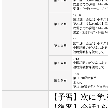
第１１回
次週までの課題：Moodl
受身・“一边～一边…”・
12/16
第19課【会話1】小テス
第20課【文法の解説】
第１２回
次週までの課題：Moodl
累加・動詞“帮”・評価
1/6
第20課【会話1】小テス
第１３回
中国語圏のビジネスある
視聴覚教材を視聴して、
1/13
中国語圏のビジネスある
第１４回
視聴覚教材を視聴して、
1/20
第11-20課の復習
第１５回
まとめ
第11-20課で学んだ文
【予習】次に学
【復習】会話1