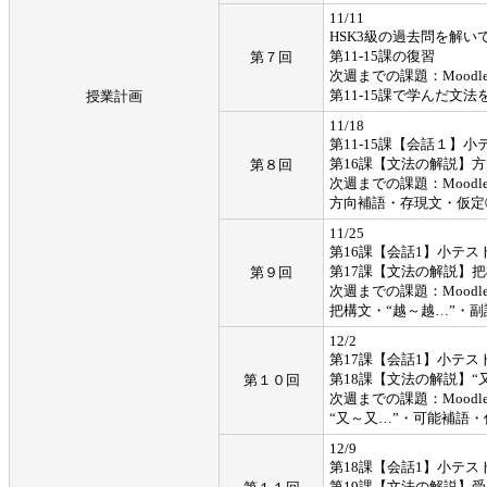
11/11
HSK3級の過去問を解い
第11-15課の復習
第７回
次週までの課題：Moodl
第11-15課で学んだ文
授業計画
11/18
第11-15課【会話１】小
第16課【文法の解説】
第８回
次週までの課題：Moodl
方向補語・存現文・仮定
11/25
第16課【会話1】小テス
第17課【文法の解説】把
第９回
次週までの課題：Moodl
把構文・“越～越…”・
12/2
第17課【会話1】小テス
第18課【文法の解説】“
第１０回
次週までの課題：Moodl
“又～又…”・可能補語・
12/9
第18課【会話1】小テス
第19課【文法の解説】受