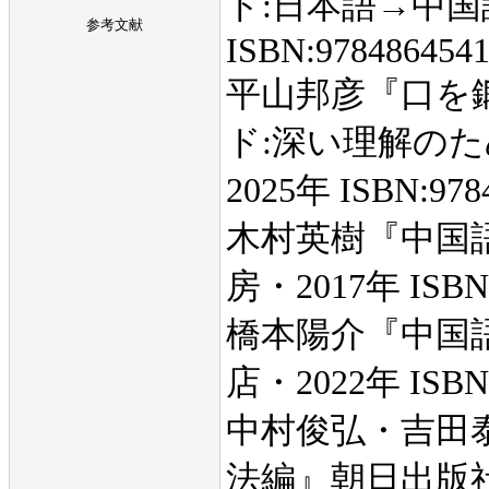
ド:日本語→中国
参考文献
ISBN:978486454
平山邦彦『口を
ド:深い理解のた
2025年 ISBN:978
木村英樹『中国
房・2017年 ISBN:
橋本陽介『中国
店・2022年 ISBN:
中村俊弘・吉田
法編』朝日出版社・20