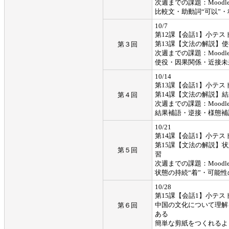
次週までの課題：Moodl
比較文・助動詞“可以”
10/7
第12課【会話1】小テス
第13課【文法の解説】
第３回
次週までの課題：Moodl
使役・因果関係・近接未
10/14
第13課【会話1】小テス
第14課【文法の解説】
第４回
次週までの課題：Moodl
結果補語・逆接・様態補
10/21
第14課【会話1】小テス
第15課【文法の解説】状
第５回
習
次週までの課題：Moodl
状態の持続“着”・可能性
10/28
第15課【会話1】小テス
中国の文化について理解
第６回
ある
簡単な剪紙をつくれるよ