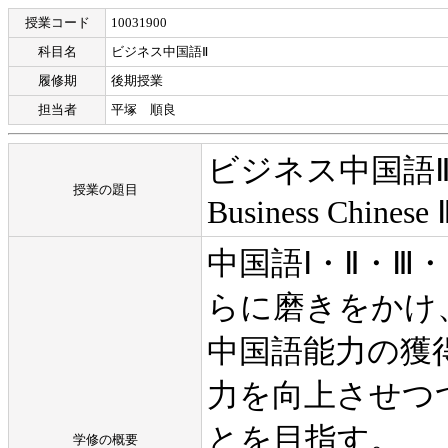
授業コード
10031900
科目名
ビジネス中国語Ⅱ
履修期
後期授業
担当者
平塚 順良
ビジネス中国語
授業の題目
Business Chinese 
中国語Ⅰ・Ⅱ・
らに磨きをかけ
中国語能力の獲
力を向上させつ
とを目指す。
学修の概要