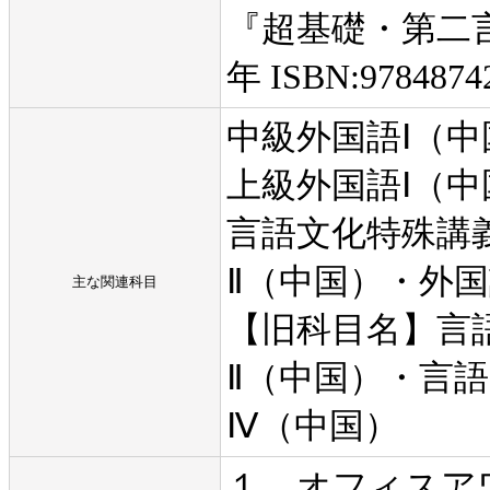
『超基礎・第二言
年 ISBN:9784874
中級外国語Ⅰ（
上級外国語Ⅰ（
言語文化特殊講
Ⅱ（中国）・外
主な関連科目
【旧科目名】言
Ⅱ（中国）・言
Ⅳ（中国）
１．オフィスア