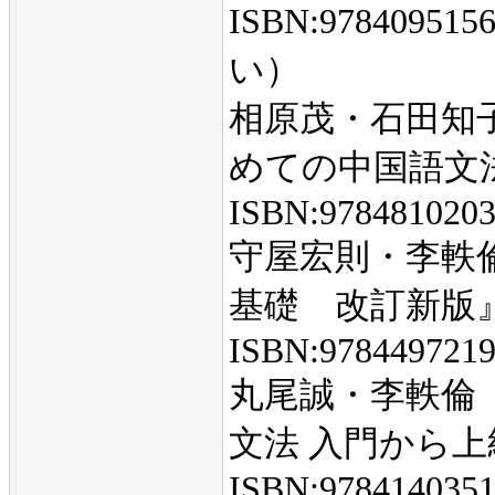
ISBN:9784095
い）
相原茂・石田知
めての中国語文法
ISBN:978481020
守屋宏則・李軼
基礎 改訂新版』
ISBN:978449721
丸尾誠・李軼倫『
文法 入門から上
ISBN:978414035