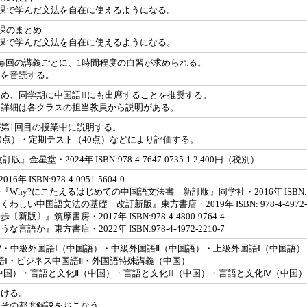
-5課で学んだ文法を自在に使えるようになる。
5課のまとめ
-5課で学んだ文法を自在に使えるようになる。
毎回の講義ごとに、1時間程度の自習が求められる。
文を音読する。
め、同学期に中国語Ⅲにも出席することを推奨する。
。詳細は各クラスの担当教員から説明がある。
第1回目の授業中に説明する。
30点）・定期テスト（40点）などにより評価する。
星堂・2024年 ISBN:978-4-7647-0735-1 2,400円（税別）
ISBN:978-4-0951-5604-0
y?にこたえるはじめての中国語文法書 新訂版』同学社・2016年 ISBN:978-4-
い中国語文法の基礎 改訂新版』東方書店・2019年 ISBN: 978-4-4972-19
〕』筑摩書房・2017年 ISBN:978-4-4800-9764-4
か』東方書店・2022年 ISBN:978-4-4972-2210-7
Ⅳ・中級外国語Ⅰ（中国語）・中級外国語Ⅱ（中国語）・上級外国語Ⅰ（中国語
語Ⅰ・ビジネス中国語Ⅱ・外国語特殊講義（中国）
中国）・言語と文化Ⅱ（中国）・言語と文化Ⅲ（中国）・言語と文化Ⅳ（中国）
つける。
はその都度解説をおこなう。