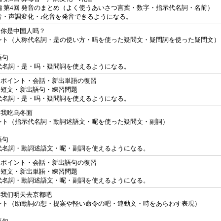
編 第4回 発音のまとめ（よく使うあいさつ言葉・数字・指示代名詞・名前）
音・声調変化・r化音を発音できるようになる。
 你是中国人吗？
ント（人称代名詞・是の使い方・吗を使った疑問文・疑問詞を使った疑問文）
語句
代名詞・是・吗・疑問詞を使えるようになる。
課 ポイント・会話・新出単語の復習
課 短文・新出語句・練習問題
代名詞・是・吗・疑問詞を使えるようになる。
 我吃乌冬面
ント（指示代名詞・動詞述語文・呢を使った疑問文・副詞）
語句
代名詞・動詞述語文・呢・副詞を使えるようになる。
課 ポイント・会話・新出語句の復習
課 短文・新出単語・練習問題
代名詞・動詞述語文・呢・副詞を使えるようになる。
 我们明天去京都吧
ント（助動詞の想・提案や軽い命令の吧・連動文・時をあらわす表現）