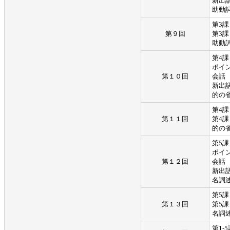
新出
助動
第3
第９回
第3
助動
第4課
ポイ
第１０回
会話
新出
的の
第4
第１１回
第4
的の
第5課
ポイ
第１２回
会話
新出
名詞
第5
第１３回
第5
名詞
第1-