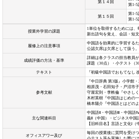
第１４回
第1
第1-
第１５回
第1
1単位を取得するためには、
授業外学習の課題
新出語句を覚え、会話・短
中国語を効果的に学習するた
履修上の注意事項
公認欠席は欠席として扱う
詳細は各クラスの担当教員が
成績評価の方法・基準
課題（30点）・小テスト（
テキスト
『初級中国語でおもてなし 改訂版』金
『中日辞典 第3版』小学館・2016年 
相原茂・石田知子・戸沼市子『Wh
参考文献
守屋宏則・李軼倫『やさしくくわし
木村英樹『中国語はじめの一歩〔新版
橋本陽介『中国語とはどのような言語
中国語Ⅱ・中国語Ⅲ・中国語
主な関連科目
義Ⅱ（中国）・ビジネス中国
【旧科目名】言語と文化Ⅰ（
毎回の授業後に質問を受け
オフィスアワー及び
小テスト等を実施した際に