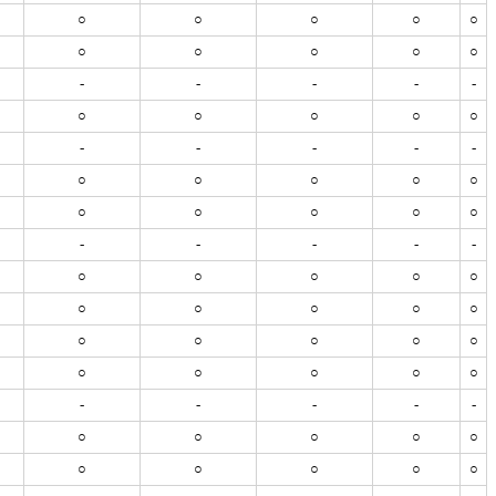
○
○
○
○
○
○
○
○
○
○
-
-
-
-
-
○
○
○
○
○
-
-
-
-
-
○
○
○
○
○
○
○
○
○
○
-
-
-
-
-
○
○
○
○
○
○
○
○
○
○
○
○
○
○
○
○
○
○
○
○
-
-
-
-
-
○
○
○
○
○
○
○
○
○
○