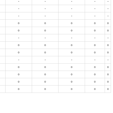
-
-
-
-
-
-
-
-
-
-
-
-
-
-
-
○
○
○
○
○
○
○
○
○
○
-
-
-
-
-
○
○
○
○
○
○
○
○
○
○
-
-
-
-
-
○
○
○
○
○
○
○
○
○
○
○
○
○
○
○
○
○
○
○
○