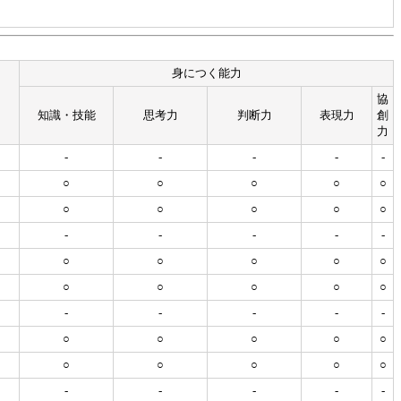
身につく能力
協
知識・技能
思考力
判断力
表現力
創
力
-
-
-
-
-
○
○
○
○
○
○
○
○
○
○
-
-
-
-
-
○
○
○
○
○
○
○
○
○
○
-
-
-
-
-
○
○
○
○
○
○
○
○
○
○
-
-
-
-
-