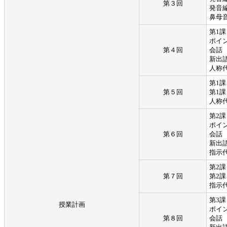
第３回
発音
鼻母
第1課
ポイ
第４回
会話
新出
人称
第1
第５回
第1
人称
第2課
ポイ
第６回
会話
新出
指示
第2
第７回
第2
指示
第3課
授業計画
ポイ
第８回
会話