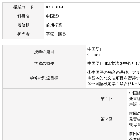
授業コード
02500164
科目名
中国語Ⅰ
履修期
前期授業
担当者
平塚 順良
中国語Ⅰ
授業の題目
ChineseⅠ
学修の概要
中国語Ⅰ・Ⅱは文法を中心と
①中国語の発音の基礎、ア
学修の到達目標
②基本的な文法項目を習得
③中国語検定準４級合格レ
中国
第１回
発音編
声調
前回
第２回
発音編
複母
前回
発音編