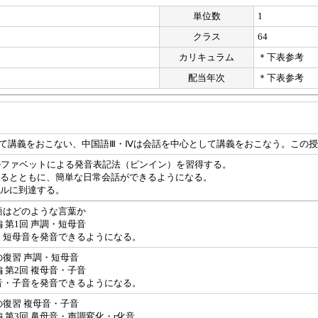
単位数
1
クラス
64
カリキュラム
＊下表参考
配当年次
＊下表参考
して講義をおこない、中国語Ⅲ・Ⅳは会話を中心として講義をおこなう。この授
ルファベットによる発音表記法（ピンイン）を習得する。
するとともに、簡単な日常会話ができるようになる。
ベルに到達する。
語はどのような言葉か
 第1回 声調・短母音
・短母音を発音できるようになる。
の復習 声調・短母音
 第2回 複母音・子音
音・子音を発音できるようになる。
の復習 複母音・子音
 第3回 鼻母音・声調変化・r化音