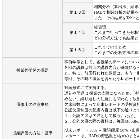
相関分析（算出法、結果
第１３回
HADで相関分析の結果
また、その結果をTabl
総復習
第１４回
これまで行ってきた分析
どの分析方法でも結果と
これまでのまとめ
第１５回
これまでの分析方法の算
事前学修として、各授業のテーマについて
各回の講義は前回の講義内容が基礎にな
授業外学習の課題
と。特に、前回行われた課題は、もう一
毎回、その時の復習を含めた小レポート
対面形式にて実施する。
遅刻や早退は 授業の支障になるため、
めない。繰り返しの注意にも関わらず改
履修上の注意事項
欠席回数によって期末レポートの受験資
公認欠席制度の配慮内容は以下の通りと
１．公認欠席は欠席として扱う。ただし
２．公的欠席の際の資料は、毎回Moodl
期末レポート 50% ＋ 受講態度 50%（出
成績評価の方法・基準
レポートは、HADの習熟度と結果のま