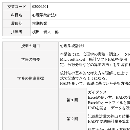
授業コード
63006501
科目名
心理学統計法Ⅱ
履修期
前期授業
担当者
横田 晋大 他
授業の題目
心理学統計法Ⅱ
本講義では、心理学の実験・調査データ
学修の概要
Microsoft Excel、統計ソフト
定、分散分析などの算出方法）を学習す
統計法の基本的な考え方を理解した上で
学修の到達目標
式で記述できるようになる。
HADを用いて、仮説に基づいた分析方
ガイダンス
Excelの使い方、HADの
第１回
Excelのオートフィル
HADを開き、データを
記述統計量の算出と結果
第２回
HADで要約統計量を算出
対応のないt検定：基礎