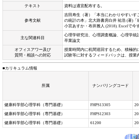
テキスト
資料は適宜配布する。
吉田寿生（著）「本当にわかりやすいす
参考文献
の統計の本」北大路書房白井 祐浩 (著
小宮あすか・布井雅人 (2018). Exc
心理学研究法、心理調査概論、心理学統
主な関連科目
卒業論文
オフィスアワー及び
授業時間内に机間巡回するため、積極的
質問・相談への対応
試験等に対するフィードバックは、授業内
■カリキュラム情報
所属
ナンバリングコード
健康科学部心理学科（専門基礎）
FHPS13305
2
健康科学部心理学科（専門基礎）
FHPS12303
2
健康科学部心理学科（専門基礎）
61200
2