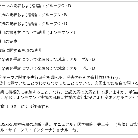
テーマの発表および討論：グループC・D
方法の発表および討論：グループA・B
方法の発表および討論：グループC・D
題目の書き方について説明（オンデマンド）
題目の完成
執筆に関する事項の説明
的な研究手続について発表および討論：グループA・B
的な研究手続について発表および討論：グループC・D
究テーマに関する先行研究を調べる。発表のための資料作りを行う。
習中に気づいたことやわからなかったことについて、次回までに各自で調べ
授業に積極的に参加すること。なお、公認欠席は欠席として扱いますが、単位
。なお，オンデマンド実施の日程は授業の進行状況により変更となることがあり
態度（50％）により評価する
DSM-5 精神疾患の診断・統計マニュアル』医学書院、井上令一（監修）四宮
カル・サイエンス・インターナショナル 他。