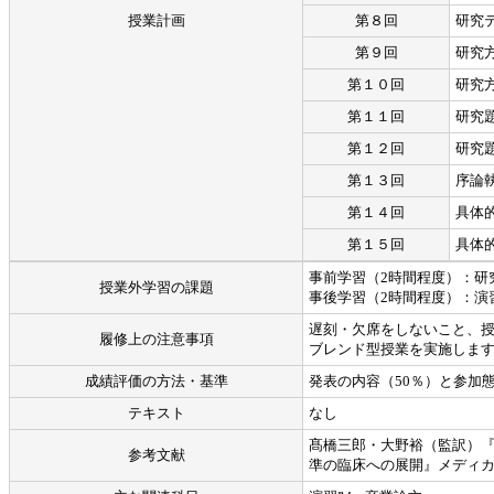
授業計画
第８回
研究
第９回
研究
第１０回
研究
第１１回
研究
第１２回
研究
第１３回
序論
第１４回
具体
第１５回
具体
事前学習（2時間程度）：研
授業外学習の課題
事後学習（2時間程度）：演
遅刻・欠席をしないこと、
履修上の注意事項
ブレンド型授業を実施します
成績評価の方法・基準
発表の内容（50％）と参加
テキスト
なし
髙橋三郎・大野裕（監訳）『
参考文献
準の臨床への展開』メディ