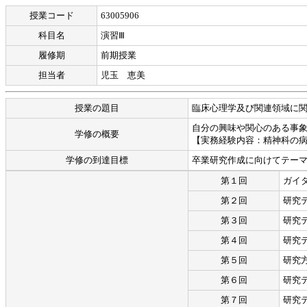
授業コード
63005906
科目名
演習Ⅲ
履修期
前期授業
担当者
児玉 恵美
授業の題目
臨床心理学及び関連領域に関する研究（３）
自分の興味や関心のある事
学修の概要
【実務経験内容：精神科の
学修の到達目標
卒業研究作成に向けてテー
第１回
ガイ
第２回
研究
第３回
研究
第４回
研究
第５回
研究
第６回
研究
第７回
研究