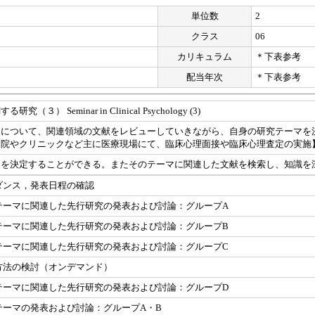
単位数
2
クラス
06
カリキュラム
＊下表参考
配当年次
＊下表参考
 Seminar in Clinical Psychology (3)
象について、関連領域の文献をレビューしていきながら、自身の研究テーマを
病院やクリニックなど主に医療現場にて、臨床心理面接や臨床心理査定の実施
マを決定することができる。またそのテーマに関連した文献を検索し、知識を
ダンス，発表日程の確認
テーマに関連した先行研究の発表および討論：グループA
テーマに関連した先行研究の発表および討論：グループB
テーマに関連した先行研究の発表および討論：グループC
方法の検討（オンデマンド）
テーマに関連した先行研究の発表および討論：グループD
テーマの発表および討論：グループA・B