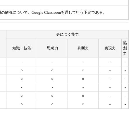
解説について、Google Classroomを通して行う予定である。
身につく能力
協
知識・技能
思考力
判断力
表現力
創
力
-
-
-
-
-
○
○
○
-
-
○
○
○
-
-
-
-
-
-
-
○
○
○
-
-
○
○
○
-
-