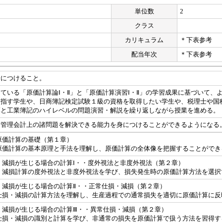
単位数
2
クラス
カリキュラム
＊下表参考
配当年次
＊下表参考
身につけること。
ている「原価計算論Ⅰ・Ⅱ」と「原価計算演習Ⅰ・Ⅱ」の学習成果に基づいて
目指す学生や、日商簿記検定試験１級の資格を取得したい学生や、税理士や国
算と工業簿記のハイレベルの問題演習・解説を繰り返しながら授業を進める。
、管理会計上の諸問題を解決できる能力を身につけることができるようになる
原価計算の基礎（第１章）
原価計算の基本原理と手法を理解し、原価計算の全体像を把握することができ
・減損が生じる場合の計算Ⅰ・・度外視法と非度外視法（第２章）
・減損計算の度外視法と非度外視法を学び、損失発生時の原価計算方法を選択
・減損が生じる場合の計算Ⅱ・・正常仕損・減損（第２章）
仕損・減損の計算方法を理解し、生産過程での通常損失を適切に原価計算に反
・減損が生じる場合の計算Ⅲ・・異常仕損・減損（第２章）
仕損・減損の識別と計算を学び、非通常の損失を原価計算で扱う方法を習得す