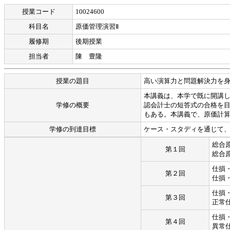
授業コード
10024600
科目名
原価管理演習Ⅱ
履修期
後期授業
担当者
陳 豊隆
授業の題目
高い演算力と問題解決力を
本講義は、本学で既に開講し
学修の概要
認会計士の短答式の合格を
もある。本講義で、原価計
学修の到達目標
ケース・スタディを通じて
総合
第１回
総合
仕損
第２回
仕損
仕損
第３回
正常
仕損
第４回
異常