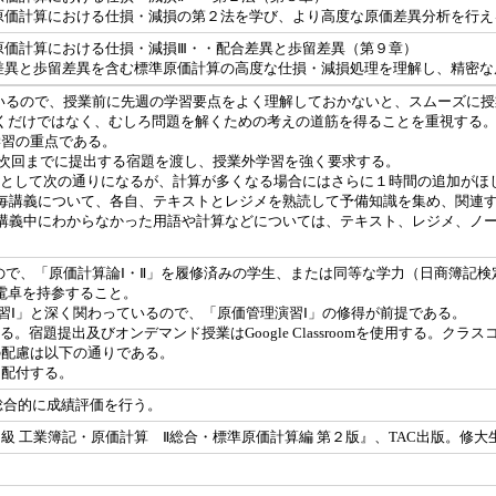
原価計算における仕損・減損の第２法を学び、より高度な原価差異分析を行え
原価計算における仕損・減損Ⅲ・・配合差異と歩留差異（第９章）
差異と歩留差異を含む標準原価計算の高度な仕損・減損処理を理解し、精密な
いるので、授業前に先週の学習要点をよく理解しておかないと、スムーズに
くだけではなく、むしろ問題を解くための考えの道筋を得ることを重視する
学習の重点である。
次回までに提出する宿題を渡し、授業外学習を強く要求する。
間として次の通りになるが、計算が多くなる場合にはさらに１時間の追加がほ
毎講義について、各自、テキストとレジメを熟読して予備知識を集め、関連
講義中にわからなかった用語や計算などについては、テキスト、レジメ、ノー
ので、「原価計算論Ⅰ・Ⅱ」を履修済みの学生、または同等な学力（日商簿記
電卓を持参すること。
習Ⅰ」と深く関わっているので、「原価管理演習Ⅰ」の修得が前提である。
。宿題提出及びオンデマンド授業はGoogle Classroomを使用する。ク
の配慮は以下の通りである。
配付する。
を総合的に成績評価を行う。
級 工業簿記・原価計算 Ⅱ総合・標準原価計算編 第２版』、TAC出版。修大