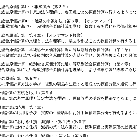
別総合原価計算Ⅰ・・非累加法（第３章）
別総合原価計算の非累加法を理解し、各工程ごとの原価計算を行えるようにな
別総合原価計算Ⅱ・・通常の非累加法（第３章）【オンデマンド】
の非累加法に基づく工程別総合原価計算を学び、複数工程を通じた原価計算を
別総合原価計算（第４章）【オンデマンド授業】
別総合原価計算の原理と手法を理解し、製品や部品ごとの原価計算を行えるよ
別総合原価計算（単純総合原価計算に近い等級別総合原価計算）（第４章）
総合原価計算に近い等級別総合原価計算の方法を学び、製品等級に応じた原価
別総合原価計算（組別総合原価計算に近い等級別総合原価計算）（第４章）
総合原価計算に近い等級別総合原価計算を理解し、より詳細な製品等級に応じ
品の原価計算（第５章）
品の原価計算方法を学び、複数の製品を生産する過程での原価分配を適切に行
原価計算の基礎と応用（第６章）
原価計算の基本原理と設定方法を理解し、原価管理の基盤を構築できるように
原価計算の応用（第７章）
原価計算の応用を学び、実際の生産活動における原価差異分析が行えるように
原価計算における仕損・減損Ⅰ・・第１法（第８章）
原価計算における仕損・減損の第１法を習得し、標準原価と実際原価の差異処
原価計算における仕損・減損Ⅱ・・第２法（第８章）