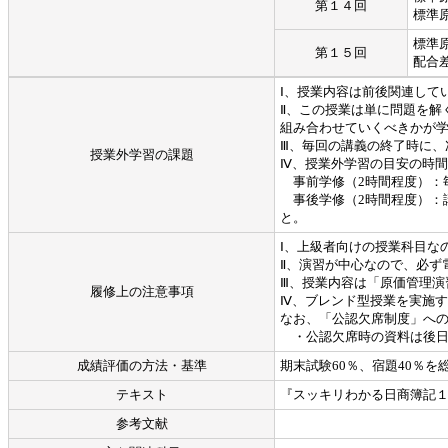
第１４回
標準
標準
第１５回
配合
Ⅰ、授業内容は前後関連して
Ⅱ、この授業は単に問題を解
組み合わせていくべきかが
Ⅲ、毎回の講義の終了時に、
授業外学習の課題
Ⅳ、授業外学習の目安の時
事前学修（2時間程度）：
事後学修（2時間程度）：
と。
Ⅰ、上級者向けの授業科目な
Ⅱ、演習が中心なので、必ず
Ⅲ、授業内容は「原価管理演
履修上の注意事項
Ⅳ、ブレンド型授業を実施する
なお、「公認欠席制度」へ
・公認欠席時の資料は後日
成績評価の方法・基準
期末試験60％、宿題40％
テキスト
『スッキリわかる日商簿記１
参考文献